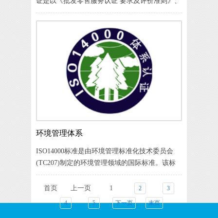
证是以《批发零售服务认证 要求及评价准则》、
《商品售后服务评价体系》标准开展分级认证，
批发零售服务认证属于服务认证类别，是运用
《批发零售服务认证 要求及评价准
环境管理体系
ISO14000标准是由环境管理标准化技术委员会
(TC207)制定的环境管理领域的国际标准。该标
准是在当今人类社会面临的严重的环境问题(如：
温室效应、臭氧层破坏、生物多样性的破坏、生
首页
上一页
1
2
3
态环境恶化、海洋污染等)的背景中产生的。该标
4
5
下一页
末页
准适用于任何类型与规