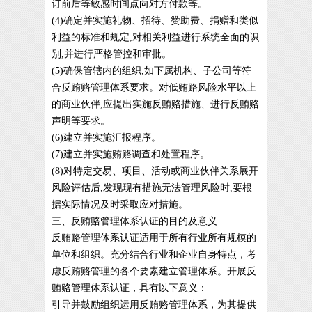
订前后等敏感时间点向对方付款等。
(4)确定并实施礼物、招待、赞助费、捐赠和类似
利益的标准和规定,对相关利益进行系统全面的识
别,并进行严格管控和审批。
(5)确保管辖内的组织,如下属机构、子公司等符
合反贿赂管理体系要求。对低贿赂风险水平以上
的商业伙伴,应提出实施反贿赂措施、进行反贿赂
声明等要求。
(6)建立并实施汇报程序。
(7)建立并实施贿赂调查和处置程序。
(8)对特定交易、项目、活动或商业伙伴关系展开
风险评估后,发现现有措施无法管理风险时,要根
据实际情况及时采取应对措施。
三、反贿赂管理体系认证的目的及意义
反贿赂管理体系认证适用于所有行业所有规模的
单位和组织。充分结合行业和企业自身特点，考
虑反贿赂管理的各个要素建立管理体系。开展反
贿赂管理体系认证，具有以下意义：
引导并鼓励组织运用反贿赂管理体系，为其提供