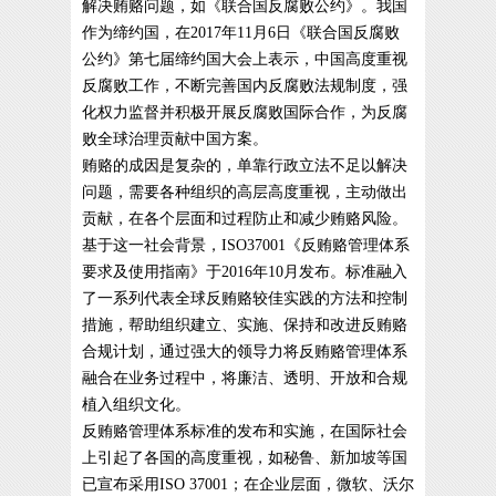
解决贿赂问题，如《联合国反腐败公约》。我国
作为缔约国，在2017年11月6日《联合国反腐败
公约》第七届缔约国大会上表示，中国高度重视
反腐败工作，不断完善国内反腐败法规制度，强
化权力监督并积极开展反腐败国际合作，为反腐
败全球治理贡献中国方案。
贿赂的成因是复杂的，单靠行政立法不足以解决
问题，需要各种组织的高层高度重视，主动做出
贡献，在各个层面和过程防止和减少贿赂风险。
基于这一社会背景，ISO37001《反贿赂管理体系
要求及使用指南》于2016年10月发布。标准融入
了一系列代表全球反贿赂较佳实践的方法和控制
措施，帮助组织建立、实施、保持和改进反贿赂
合规计划，通过强大的领导力将反贿赂管理体系
融合在业务过程中，将廉洁、透明、开放和合规
植入组织文化。
反贿赂管理体系标准的发布和实施，在国际社会
上引起了各国的高度重视，如秘鲁、新加坡等国
已宣布采用ISO 37001；在企业层面，微软、沃尔